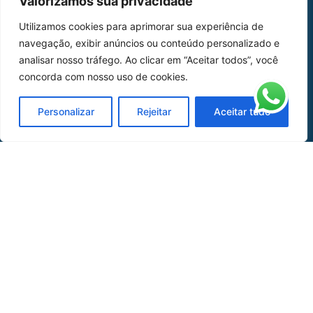
Valorizamos sua privacidade
Home
Sobre Nós
Utilizamos cookies para aprimorar sua experiência de
navegação, exibir anúncios ou conteúdo personalizado e
Peças
analisar nosso tráfego. Ao clicar em “Aceitar todos”, você
Catálogo de Aplicações
concorda com nosso uso de cookies.
Oficina de Mangueiras
Personalizar
Rejeitar
Aceitar tudo
Contato
REDES SOCIAIS
CERTIFICADO DE
HOMOLOGAÇÃO
© COPYRIGHT LGAERO 2024 | SITE:
AGÊNCIA