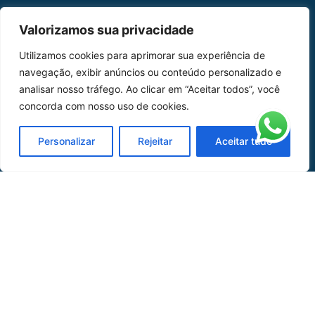
Valorizamos sua privacidade
MAPA DO SITE
Utilizamos cookies para aprimorar sua experiência de
Home
Sobre Nós
navegação, exibir anúncios ou conteúdo personalizado e
analisar nosso tráfego. Ao clicar em “Aceitar todos”, você
Peças
concorda com nosso uso de cookies.
Catálogo de Aplicações
Personalizar
Rejeitar
Aceitar tudo
Oficina de Mangueiras
Contato
REDES SOCIAIS
CERTIFICADO DE
HOMOLOGAÇÃO