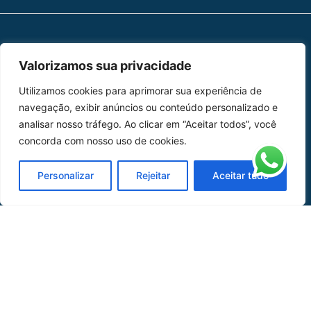
MAPA DO SITE
Valorizamos sua privacidade
Home
Sobre Nós
Utilizamos cookies para aprimorar sua experiência de
navegação, exibir anúncios ou conteúdo personalizado e
Peças
analisar nosso tráfego. Ao clicar em “Aceitar todos”, você
concorda com nosso uso de cookies.
Catálogo de Aplicações
Personalizar
Rejeitar
Aceitar tudo
Oficina de Mangueiras
Contato
REDES SOCIAIS
CERTIFICADO DE
HOMOLOGAÇÃO