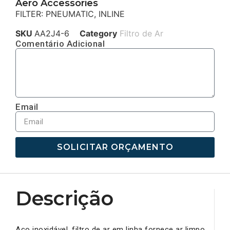
Aero Accessories
FILTER: PNEUMATIC, INLINE
SKU
AA2J4-6
Category
Filtro de Ar
Comentário Adicional
Email
SOLICITAR ORÇAMENTO
Descrição
Aço inoxidável, filtro de ar em linha fornece ar limpo