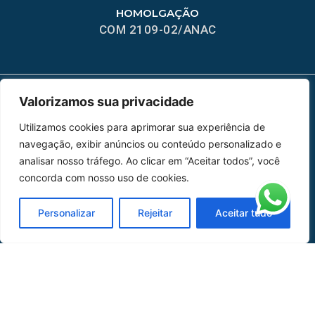
HOMOLGAÇÃO
COM 2109-02/ANAC
Valorizamos sua privacidade
MAPA DO SITE
Utilizamos cookies para aprimorar sua experiência de
Home
Sobre Nós
navegação, exibir anúncios ou conteúdo personalizado e
analisar nosso tráfego. Ao clicar em “Aceitar todos”, você
Peças
concorda com nosso uso de cookies.
Catálogo de Aplicações
Personalizar
Rejeitar
Aceitar tudo
Oficina de Mangueiras
Contato
REDES SOCIAIS
CERTIFICADO DE