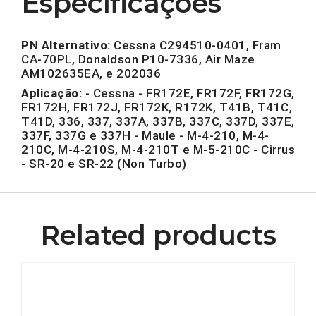
Especificações
PN Alternativo:
Cessna C294510-0401, Fram
CA-70PL, Donaldson P10-7336, Air Maze
AM102635EA, e 202036
Aplicação:
- Cessna - FR172E, FR172F, FR172G,
FR172H, FR172J, FR172K, R172K, T41B, T41C,
T41D, 336, 337, 337A, 337B, 337C, 337D, 337E,
337F, 337G e 337H - Maule - M-4-210, M-4-
210C, M-4-210S, M-4-210T e M-5-210C - Cirrus
- SR-20 e SR-22 (Non Turbo)
Related products