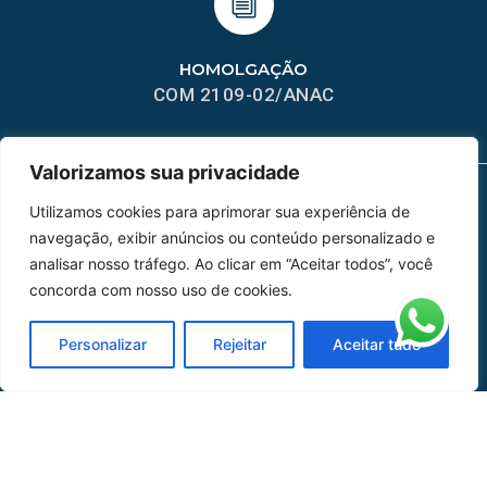
HOMOLGAÇÃO
COM 2109-02/ANAC
Valorizamos sua privacidade
Utilizamos cookies para aprimorar sua experiência de
MAPA DO SITE
navegação, exibir anúncios ou conteúdo personalizado e
analisar nosso tráfego. Ao clicar em “Aceitar todos”, você
Home
Sobre Nós
concorda com nosso uso de cookies.
Peças
Personalizar
Rejeitar
Aceitar tudo
Catálogo de Aplicações
Oficina de Mangueiras
Contato