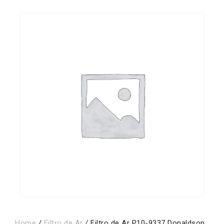
Home
/
Filtro de Ar
/ Filtro de Ar P10-9337 Donaldson