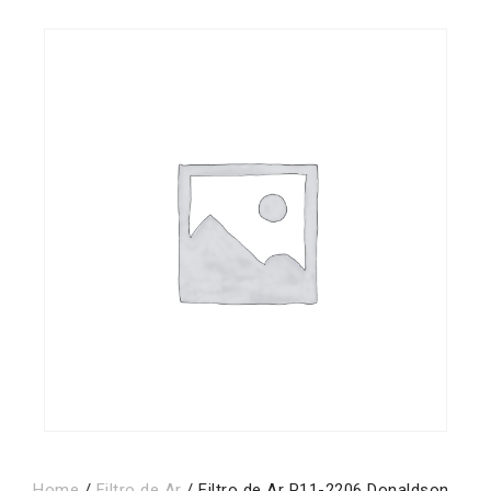
Home
/
Filtro de Ar
/ Filtro de Ar P11-2206 Donaldson