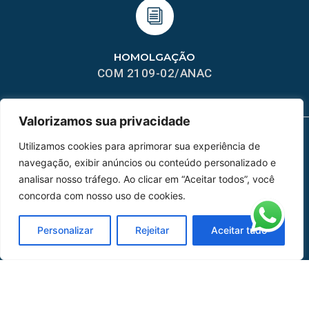
HOMOLGAÇÃO
COM 2109-02/ANAC
Valorizamos sua privacidade
Utilizamos cookies para aprimorar sua experiência de
MAPA DO SITE
navegação, exibir anúncios ou conteúdo personalizado e
analisar nosso tráfego. Ao clicar em “Aceitar todos”, você
Home
Sobre Nós
concorda com nosso uso de cookies.
Peças
Personalizar
Rejeitar
Aceitar tudo
Catálogo de Aplicações
Oficina de Mangueiras