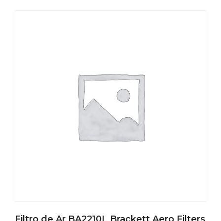
Filtro de Ar BA2210L Brackett Aero Filters