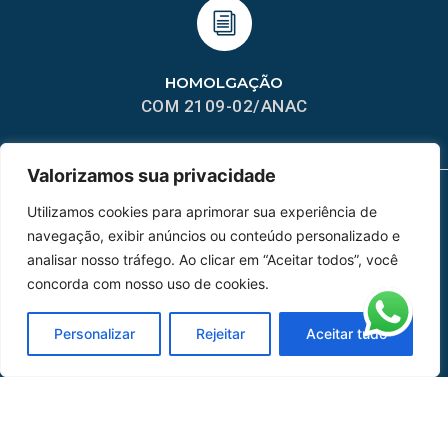
HOMOLGAÇÃO
COM 2109-02/ANAC
Valorizamos sua privacidade
Utilizamos cookies para aprimorar sua experiência de
MAPA DO SITE
navegação, exibir anúncios ou conteúdo personalizado e
analisar nosso tráfego. Ao clicar em “Aceitar todos”, você
Home
Sobre Nós
concorda com nosso uso de cookies.
Peças
Personalizar
Rejeitar
Aceitar tudo
Catálogo de Aplicações
Oficina de Mangueiras