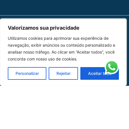
Valorizamos sua privacidade
MAPA DO SITE
Utilizamos cookies para aprimorar sua experiência de
Home
Sobre Nós
navegação, exibir anúncios ou conteúdo personalizado e
analisar nosso tráfego. Ao clicar em “Aceitar todos”, você
Peças
concorda com nosso uso de cookies.
Catálogo de Aplicações
Personalizar
Rejeitar
Aceitar tudo
Oficina de Mangueiras
Contato
REDES SOCIAIS
CERTIFICADO DE
HOMOLOGAÇÃO