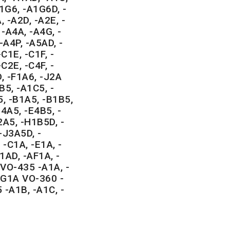
1G6, -A1G6D, -
, -A2D, -A2E, -
 -A4A, -A4G, -
-A4P, -A5AD, -
C1E, -C1F, -
C2E, -C4F, -
, -F1A6, -J2A
B5, -A1C5, -
5, -B1A5, -B1B5,
4A5, -E4B5, -
2A5, -H1B5D, -
-J3A5D, -
-C1A, -E1A, -
1AD, -AF1A, -
VO-435 -A1A, -
 -G1A VO-360 -
 -A1B, -A1C, -