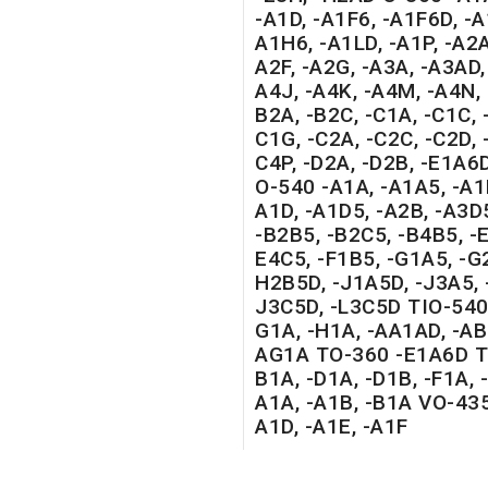
-A1D, -A1F6, -A1F6D, -A
A1H6, -A1LD, -A1P, -A2A
A2F, -A2G, -A3A, -A3AD,
A4J, -A4K, -A4M, -A4N, 
B2A, -B2C, -C1A, -C1C, -
C1G, -C2A, -C2C, -C2D, -
C4P, -D2A, -D2B, -E1A6D
O-540 -A1A, -A1A5, -A1
A1D, -A1D5, -A2B, -A3D
-B2B5, -B2C5, -B4B5, -E
E4C5, -F1B5, -G1A5, -G
H2B5D, -J1A5D, -J3A5, 
J3C5D, -L3C5D TIO-540 
G1A, -H1A, -AA1AD, -AB
AG1A TO-360 -E1A6D T
B1A, -D1A, -D1B, -F1A,
A1A, -A1B, -B1A VO-435
A1D, -A1E, -A1F