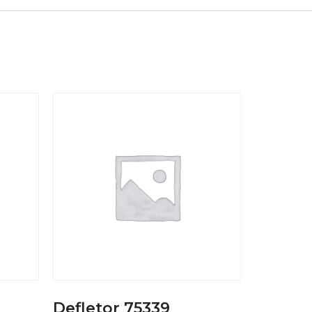
Defletor 75339