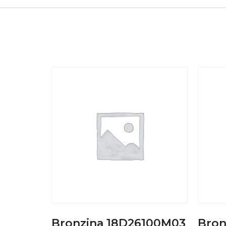
Bronzina 18D26100M03
Bron