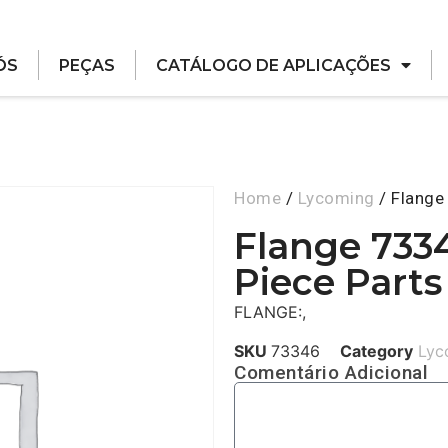
ÓS
PEÇAS
CATÁLOGO DE APLICAÇÕES
Home
/
Lycoming
/ Flange
Flange 733
Piece Parts
FLANGE:,
SKU
73346
Category
Lyc
Comentário Adicional