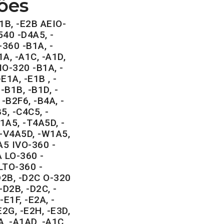
ões
1B, -E2B AEIO-
540 -D4A5, -
360 -B1A, -
A, -A1C, -A1D,
IO-320 -B1A, -
E1A, -E1B , -
-B1B, -B1D, -
 -B2F6, -B4A, -
5, -C4C5, -
1A5, -T4A5D, -
 -V4A5D, -W1A5,
5 IVO-360 -
 LO-360 -
LTO-360 -
D2B, -D2C O-320
-D2B, -D2C, -
-E1F, -E2A, -
E2G, -E2H, -E3D,
, -A1AD, -A1C,