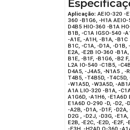
Especificaç
Aplicação:
AEIO-320 -E
360 -B1G6, -H1A AEIO-
D4B5 HIO-360 -B1A HO-
B1B, -C1A IGSO-540 -A1
-A1E, -A1H, -B1A, -B1C 
B1C, -C1A, -D1A, -D1B, -
E2A, -E2B IO-360 -B1A, 
B1E, -B1F, -B1G6, -B2 F,
L2A IO-540 -C1B5, -C4B
D4A5, -J4A5, -N1A5 , -R
T4B5, -T4B5D, -T4C5D,
-W1A5D, -W3A5D, -AB1A
A1A LIO-320 -B1A, -C1A
A1G6D, -A1H6, -E1A6D 
E1A6D O-290 -D, -D2, -
-A2B, -D1A, -D1F, -D2A, 
D2G , -D2J, -D3G, -E1A, 
E2B, -E2C, -E2D, -E2F, -
-E3H, -H2AD O-360 -A1A