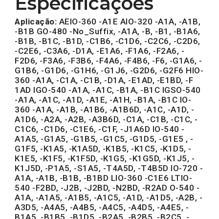
Especificações
Aplicação:
AEIO-360 -A1E AIO-320 -A1A, -A1B,
-B1B GO-480 -No_Suffix, -A1A, -B, -B1, -B1A6,
-B1B, -B1C, -B1D, -C1B6, -C1D6, -C2C6, -C2D6,
-C2E6, -C3A6, -D1A, -E1A6, -F1A6, -F2A6, -
F2D6, -F3A6, -F3B6, -F4A6, -F4B6, -F6, -G1A6, -
G1B6, -G1D6, -G1H6, -G1J6, -G2D6, -G2F6 HIO-
360 -A1A, -C1A, -C1B, -D1A, -E1AD, -E1BD, -F
1AD IGO-540 -A1A, -A1C, -B1A, -B1C IGSO-540
-A1A, -A1C, -A1D, -A1E, -A1H, -B1A, -B1C IO-
360 -A1A, -A1B, -A1B6, -A1B6D, -A1C, -A1D, -
A1D6, -A2A, -A2B, -A3B6D, -C1A, -C1B, -C1C, -
C1C6, -C1D6, -C1E6, -C1F, -J1A6D IO-540 -
A1A5, -G1A5, -G1B5, -G1C5, -G1D5, -G1E5 , -
G1F5, -K1A5, -K1A5D, -K1B5, -K1C5, -K1D5, -
K1E5, -K1F5, -K1F5D, -K1G5, -K1G5D, -K1J5, -
K1J5D, -P1A5, -S1A5, -T4A5D, -T4B5D IO-720 -
A1A, -A1B, -B1B, -B1BD LIO-360 -C1E6 LTIO-
540 -F2BD, -J2B, -J2BD, -N2BD, -R2AD O-540 -
A1A, -A1A5, -A1B5, -A1C5, -A1D, -A1D5, -A2B, -
A3D5, -A4A5, -A4B5, -A4C5, -A4D5, -A4E5, -
B1A5, -B1B5, -B1D5, -B2A5, -B2B5, -B2C5, -