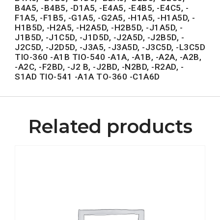
B4A5, -B4B5, -D1A5, -E4A5, -E4B5, -E4C5, -
F1A5, -F1B5, -G1A5, -G2A5, -H1A5, -H1A5D, -
H1B5D, -H2A5, -H2A5D, -H2B5D, -J1A5D, -
J1B5D, -J1C5D, -J1D5D, -J2A5D, -J2B5D, -
J2C5D, -J2D5D, -J3A5, -J3A5D, -J3C5D, -L3C5D
TIO-360 -A1B TIO-540 -A1A, -A1B, -A2A, -A2B,
-A2C, -F2BD, -J2 B, -J2BD, -N2BD, -R2AD, -
S1AD TIO-541 -A1A TO-360 -C1A6D
Related products