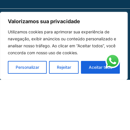
Valorizamos sua privacidade
MAPA DO SITE
Utilizamos cookies para aprimorar sua experiência de
Home
Sobre Nós
navegação, exibir anúncios ou conteúdo personalizado e
analisar nosso tráfego. Ao clicar em “Aceitar todos”, você
Peças
concorda com nosso uso de cookies.
Catálogo de Aplicações
Personalizar
Rejeitar
Aceitar tudo
Oficina de Mangueiras
Contato
REDES SOCIAIS
CERTIFICADO DE
HOMOLOGAÇÃO