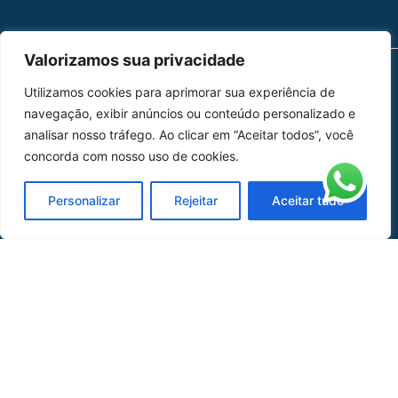
Valorizamos sua privacidade
Utilizamos cookies para aprimorar sua experiência de
MAPA DO SITE
navegação, exibir anúncios ou conteúdo personalizado e
Home
Sobre Nós
analisar nosso tráfego. Ao clicar em “Aceitar todos”, você
concorda com nosso uso de cookies.
Peças
Personalizar
Rejeitar
Aceitar tudo
Catálogo de Aplicações
Oficina de Mangueiras
Contato
REDES SOCIAIS
CERTIFICADO DE
HOMOLOGAÇÃO