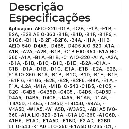
Descrição
Especificações
Aplicação:
AEIO-320 -D1B, -D2B, -E1A, -E1B, -
E2A, -E2B AEIO-360 -B1B, -B1D, -B1F, -B1F6, -
B1G6, -B1H, -B 2F, -B2F6, -B4A, -H1A, -H1B
AEIO-540 -D4A5, -D4B5, -D4D5 AIO-320 -A1A, -
A1B, -A2A, -A2B, -B1B, -C1B HIO-360 -B1A HO-
360 -A1A, -B1A, -B1B, -C1A IO-320 -A1A, -A2A,
-B1A, -B1B, -B1C, -B1D, -B1E , -B2A, -C1A, -
C1B, -D1A, -D1B, -D1C, -E1A, -E1B, -E2A, -E2B, -
F1A IO-360 -B1A, -B1B, -B1C, -B1D, -B1E, -B1F,
-B1F 6, -B1G6, -B2E, -B2F, -B2F6, -B4A, -E1A, -
F1A, -L2A, -M1A, -M1B IO-540 -C1B5, -C1C5, -
C2C, -C4B5, -C4B5D, -C4C5 , -C4D5, -C4D5D, -
D4A5, -D4B5, -D4C5, -J4A5, -N1A5, -R1A5, -
T4A5D, -T4B5, -T4B5D, -T4C5D, -V4A5, -
V4A5D, -W1A5, -W1A5D, -W3A5D, -AB1A5 IVO-
360 -A1A LIO-320 -B1A, -C1A LO-360 -A1G6D, -
A1H6, -E1AD, -E1A6D, -E1BD, -E2 AD, -E2BD
LTIO-540 -K1AD LTO-360 -E1A6D O-235 -C1, -