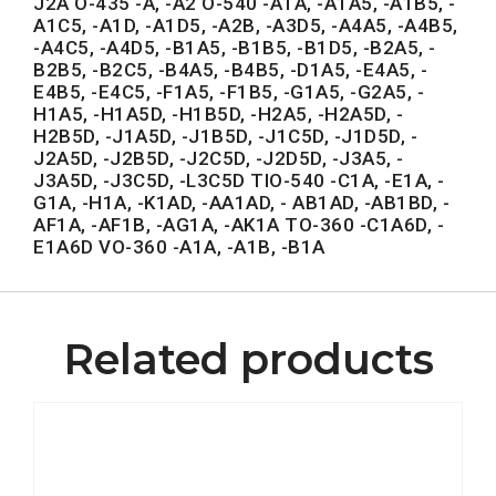
J2A O-435 -A, -A2 O-540 -A1A, -A1A5, -A1B5, -
A1C5, -A1D, -A1D5, -A2B, -A3D5, -A4A5, -A4B5,
-A4C5, -A4D5, -B1A5, -B1B5, -B1D5, -B2A5, -
B2B5, -B2C5, -B4A5, -B4B5, -D1A5, -E4A5, -
E4B5, -E4C5, -F1A5, -F1B5, -G1A5, -G2A5, -
H1A5, -H1A5D, -H1B5D, -H2A5, -H2A5D, -
H2B5D, -J1A5D, -J1B5D, -J1C5D, -J1D5D, -
J2A5D, -J2B5D, -J2C5D, -J2D5D, -J3A5, -
J3A5D, -J3C5D, -L3C5D TIO-540 -C1A, -E1A, -
G1A, -H1A, -K1AD, -AA1AD, - AB1AD, -AB1BD, -
AF1A, -AF1B, -AG1A, -AK1A TO-360 -C1A6D, -
E1A6D VO-360 -A1A, -A1B, -B1A
Related products