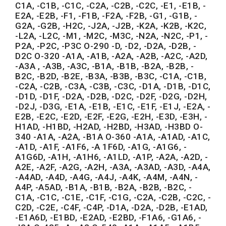
C1A, -C1B, -C1C, -C2A, -C2B, -C2C, -E1, -E1B, -
E2A, -E2B, -F1, -F1B, -F2A, -F2B, -G1, -G1B, -
G2A, -G2B, -H2C, -J2A, -J2B, -K2A, -K2B, -K2C,
-L2A, -L2C, -M1, -M2C, -M3C, -N2A, -N2C, -P1, -
P2A, -P2C, -P3C O-290 -D, -D2, -D2A, -D2B, -
D2C O-320 -A1A, -A1B, -A2A, -A2B, -A2C, -A2D,
-A3A , -A3B, -A3C, -B1A, -B1B, -B2A, -B2B, -
B2C, -B2D, -B2E, -B3A, -B3B, -B3C, -C1A, -C1B,
-C2A, -C2B, -C3A, -C3B, -C3C, -D1A, -D1B, -D1C,
-D1D, -D1F, -D2A, -D2B, -D2C, -D2F, -D2G, -D2H,
-D2J, -D3G, -E1A, -E1B, -E1C, -E1F, -E1J, -E2A, -
E2B, -E2C, -E2D, -E2F, -E2G, -E2H, -E3D, -E3H, -
H1AD, -H1BD, -H2AD, -H2BD, -H3AD, -H3BD O-
340 -A1A, -A2A, -B1A O-360 -A1A, -A1AD, -A1C,
-A1D, -A1F, -A1F6, -A 1F6D, -A1G, -A1G6, -
A1G6D, -A1H, -A1H6, -A1LD, -A1P, -A2A, -A2D, -
A2E, -A2F, -A2G, -A2H, -A3A, -A3AD, -A3D, -A4A,
-A4AD, -A4D, -A4G, -A4J, -A4K, -A4M, -A4N, -
A4P, -A5AD, -B1A, -B1B, -B2A, -B2B, -B2C, -
C1A, -C1C, -C1E, -C1F, -C1G, -C2A, -C2B, -C2C, -
C2D, -C2E, -C4F, -C4P, -D1A, -D2A, -D2B, -E1AD,
-E1A6D, -E1BD, -E2AD, -E2BD, -F1A6, -G1A6, -