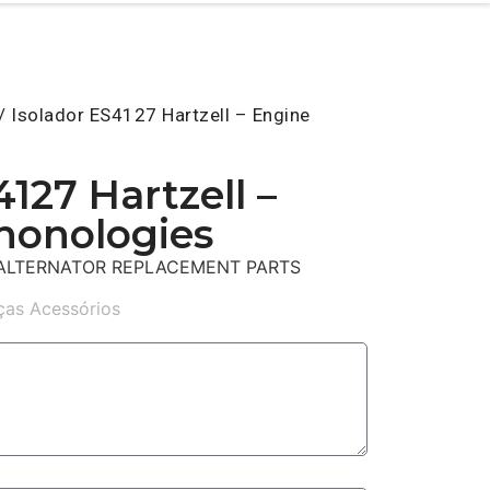
/ Isolador ES4127 Hartzell – Engine
4127 Hartzell –
honologies
, ALTERNATOR REPLACEMENT PARTS
ças Acessórios