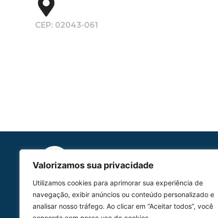
CEP: 02043-061
Valorizamos sua privacidade
Utilizamos cookies para aprimorar sua experiência de
HOMOLGAÇÃO
navegação, exibir anúncios ou conteúdo personalizado e
COM 2109-02/ANAC
analisar nosso tráfego. Ao clicar em “Aceitar todos”, você
concorda com nosso uso de cookies.