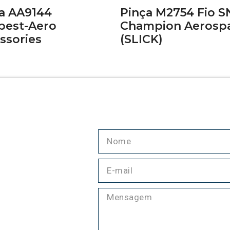
a AA9144
Pinça M2754 Fio 
est-Aero
Champion Aerosp
ssories
(SLICK)