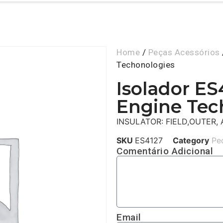
Home
/
Peças Acessórios
Techonologies
Isolador ES
Engine Tec
INSULATOR: FIELD,OUTER
SKU
ES4127
Category
Pe
Comentário Adicional
Email