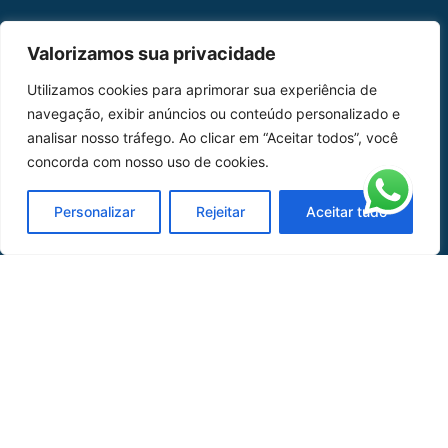
MAPA DO SITE
Valorizamos sua privacidade
Home
Sobre Nós
Utilizamos cookies para aprimorar sua experiência de
navegação, exibir anúncios ou conteúdo personalizado e
Peças
analisar nosso tráfego. Ao clicar em “Aceitar todos”, você
concorda com nosso uso de cookies.
Catálogo de Aplicações
Oficina de Mangueiras
Personalizar
Rejeitar
Aceitar tudo
Contato
REDES SOCIAIS
CERTIFICADO DE
HOMOLOGAÇÃO