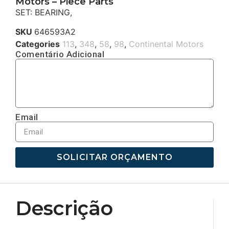
Motors – Piece Parts
SET: BEARING,
SKU
646593A2
Categories
113
,
348
,
58
,
98
,
Continental Motors
Comentário Adicional
Email
SOLICITAR ORÇAMENTO
Descrição