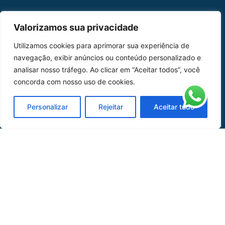
MAPA DO SITE
Valorizamos sua privacidade
Home
Sobre Nós
Utilizamos cookies para aprimorar sua experiência de
navegação, exibir anúncios ou conteúdo personalizado e
Peças
analisar nosso tráfego. Ao clicar em “Aceitar todos”, você
concorda com nosso uso de cookies.
Catálogo de Aplicações
Oficina de Mangueiras
Personalizar
Rejeitar
Aceitar tudo
Contato
REDES SOCIAIS
CERTIFICADO DE
HOMOLOGAÇÃO