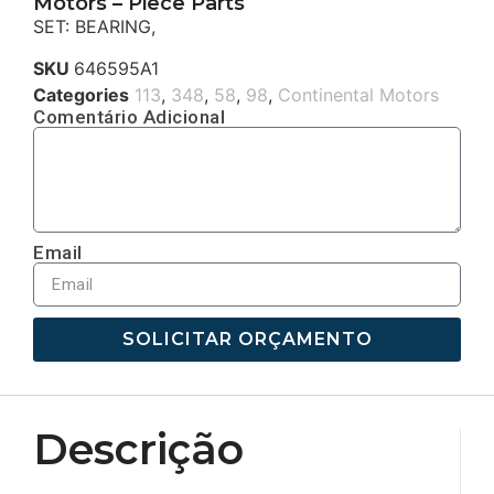
Motors – Piece Parts
SET: BEARING,
SKU
646595A1
Categories
113
,
348
,
58
,
98
,
Continental Motors
Comentário Adicional
Email
SOLICITAR ORÇAMENTO
Descrição