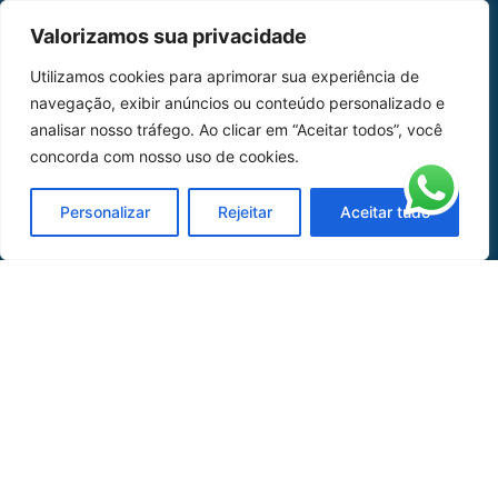
MAPA DO SITE
Valorizamos sua privacidade
Home
Sobre Nós
Utilizamos cookies para aprimorar sua experiência de
navegação, exibir anúncios ou conteúdo personalizado e
Peças
analisar nosso tráfego. Ao clicar em “Aceitar todos”, você
concorda com nosso uso de cookies.
Catálogo de Aplicações
Oficina de Mangueiras
Personalizar
Rejeitar
Aceitar tudo
Contato
REDES SOCIAIS
CERTIFICADO DE
HOMOLOGAÇÃO