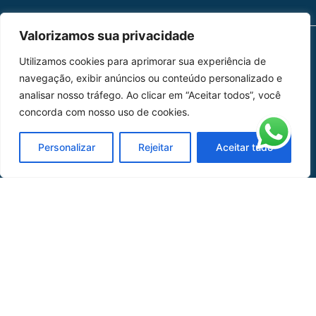
Valorizamos sua privacidade
Utilizamos cookies para aprimorar sua experiência de
MAPA DO SITE
navegação, exibir anúncios ou conteúdo personalizado e
Home
Sobre Nós
analisar nosso tráfego. Ao clicar em “Aceitar todos”, você
concorda com nosso uso de cookies.
Peças
Personalizar
Rejeitar
Aceitar tudo
Catálogo de Aplicações
Oficina de Mangueiras
Contato
REDES SOCIAIS
CERTIFICADO DE
HOMOLOGAÇÃO