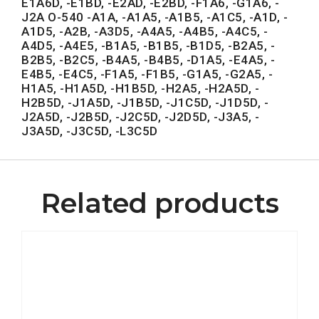
E1A6D, -E1BD, -E2AD, -E2BD, -F1A6, -G1A6, -
J2A O-540 -A1A, -A1A5, -A1B5, -A1C5, -A1D, -
A1D5, -A2B, -A3D5, -A4A5, -A4B5, -A4C5, -
A4D5, -A4E5, -B1A5, -B1B5, -B1D5, -B2A5, -
B2B5, -B2C5, -B4A5, -B4B5, -D1A5, -E4A5, -
E4B5, -E4C5, -F1A5, -F1B5, -G1A5, -G2A5, -
H1A5, -H1A5D, -H1B5D, -H2A5, -H2A5D, -
H2B5D, -J1A5D, -J1B5D, -J1C5D, -J1D5D, -
J2A5D, -J2B5D, -J2C5D, -J2D5D, -J3A5, -
J3A5D, -J3C5D, -L3C5D
Related products