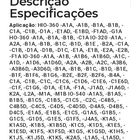
Descrição
Especificações
Aplicação:
HIO-360 -A1A, -A1B, -B1A, -B1B, -
C1A, -C1B, -D1A , -E1AD, -E1BD, -F1AD, -G1A
HO-360 -A1A, -B1A, -B1B, -C1A IO-320 -A1A, -
A2A, -B1A, -B1B, -B1C, -B1D, -B1E , -B2A, -C1A,
-C1B, -D1A, -D1B, -D1C, -E1A, -E1B, -E2A, -E2B,
-F1A IO-360 -A1A, -A1B, -A1B6, -A1B6D, -A1C, -
A1D, - A1D6, -A1D6D, -A2A, -A2B, -A2C, -A3B6,
-A3B6D, -A3D6D, -B1A, -B1B, -B1C, -B1D, -B1E,
-B1F, -B1F6, -B1G6, -B2E, -B2F, -B2F6, -B4A, -
C1A, -C1B, -C1C, -C1C6, -C1D6, -C1E6, -C1E6D,
-C1F, -C1G6, -D1A, -E1A, -F1A, -J1AD, -J1A6D, -
K2A, -L2A, -M1A, -M1B IO-540 -A1A5, -B1A5, -
B1B5, -B1C5, -C1B5, -C1C5 , -C2C, -C4B5, -
C4B5D, -C4C5, -C4D5, -C4D5D, -D4A5, -D4B5, -
D4C5, -E1A5, -E1B5, -E1C5, -G1A5, -G1B5, -
G1C5, -G1D5, -G1E5, -G1F5, -J4A5, -K1A5, -
K1A5D, -K1B5, -K1B5D, -K1C5, -K1D5, -K1E5, -
K1E5D, -K1F5, -K1F5D, -K1G5, -K1G5D, -K1H5, -
K1J5, -K1J5D, -K1K5, -K2A5, -L1A5, -L1A5D, -