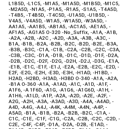
L1B5D, -L1C5, -M1A5, -M1A5D, -M1B5D, -M1C5,
-M2A5D, -N1A5, -P1A5, -R1A5, -S1A5, -T4A5D,
-T4B5, -T4B5D, -T4C5D, -U1A5D, -U1B5D, -
V4A5, -V4A5D, -W1A5, -W1A5D, -W3A5D, -
AA1A5, -AA1B5, -AB1A5, -AC1A5, -AE1A5, -
AF1A5, -AG1A5 O-320 -No_Suffix, -A1A, -A1B,
-A2A, -A2B, -A2C , -A2D, -A3A, -A3B, -A3C, -
B1A, -B1B, -B2A, -B2B, -B2C, -B2D, -B2E, -B3A,
-B3B, -B3C, -C1A, -C1B, -C2A, -C2B, -C2C, -C3A,
-C3B, -C3C, -D1A, -D1B, -D1C, -D1D, -D1F, -D2A,
-D2B, -D2C, -D2F, -D2G, -D2H, -D2J, -D3G, -E1A,
-E1B, -E1C, -E1F, -E1J, -E2A, -E2B, -E2C, -E2D, -
E2F, -E2G, -E2H, -E3D, -E3H, -H1AD, -H1BD, -
H2AD, -H2BD, -H3AD, -H3BD O-340 -A1A, -A2A,
-B1A O-360 -A1A, -A1AD, -A1C, -A1D, -A1F, -
A1F6, -A 1F6D, -A1G, -A1G6, -A1G6D, -A1H, -
A1H6, -A1LD, -A1P, -A2A, -A2D, -A2E, -A2F, -
A2G, -A2H, -A3A, -A3AD, -A3D, -A4A, -A4AD, -
A4D, -A4G, -A4J, -A4K, -A4M, -A4N, -A4P, -
A5AD, -B1A, -B1B, -B2A, -B2B, -B2C, -C1A, -
C1C, -C1E, -C1F, -C1G, -C2A, -C2B, -C2C, -C2D, -
C2E, -C4F, -C4P, -D1A, -D2A, -D2B, -E1AD, -