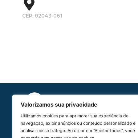
CEP: 02043-061
Valorizamos sua privacidade
Utilizamos cookies para aprimorar sua experiência de
HOMOLGAÇÃO
navegação, exibir anúncios ou conteúdo personalizado e
COM 2109-02/ANAC
analisar nosso tráfego. Ao clicar em “Aceitar todos”, você
concorda com nosso uso de cookies.