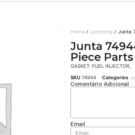
Home
/
Lycoming
/ Junta 
Junta 7494
Piece Parts
GASKET: FUEL INJECTOR,
SKU
74944
Categories
J
Comentário Adicional
Email