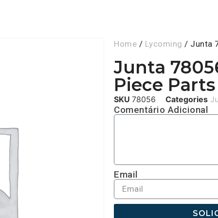
Home
/
Lycoming
/ Junta 
Junta 7805
Piece Parts
SKU
78056
Categories
J
Comentário Adicional
Email
SOLI