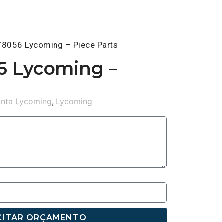
78056 Lycoming – Piece Parts
6 Lycoming –
unta Lycoming
,
Lycoming
CITAR ORÇAMENTO