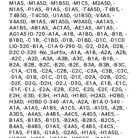
M1A5, -M1A5D, -M1B5D, -M1C5, -M2A5D, -
N1A5, -P1A5, -R1A5, -S1A5, -T4A5D, -T4B5, -
T4B5D, -T4C5D, -U1A5D, -U1B5D, -V4A5, -
V4A5D, -W1A5, -W1A5D, -W3A5D, -AA1A5, -
AA1B5, -AB1A5, -AC1A5, -AE1A5, -AF1A5, -
AG1A5 IO-720 -A1A, -A1B, -A1BD, -B1A, -B1B, -
B1BD, -C 1B, -C1BD, -D1B, -D1BD, -D1C, -D1CD
LIO-320 -B1A, -C1A O-290 -D, -D2, -D2A, -D2B, -
D2C O-320 -No_Suffix, -A1A, -A1B, -A2A, -A2B,
-A2C , -A2D, -A3A, -A3B, -A3C, -B1A, -B1B, -
B2A, -B2B, -B2C, -B2D, -B2E, -B3A, -B3B, -B3C,
-C1A, -C1B, -C2A, -C2B, -C2C, -C3A, -C3B, -C3C,
-D1A, -D1B, -D1C, -D1D, -D1F, -D2A, -D2B, -D2C,
-D2F, -D2G, -D2H, -D2J, -D3G, -E1A, -E1B, -E1C,
-E1F, -E1J, -E2A, -E2B, -E2C, -E2D, -E2F, -E2G, -
E2H, -E3D, -E3H, -H1AD, -H1BD, -H2AD, -H2BD, -
H3AD, -H3BD O-340 -A1A, -A2A, -B1A O-540 -
A1A, -A1A5, -A1B5, -A1C5, -A1D, -A1D5, -A2B, -
A3D5, -A4A5, -A4B5, -A4C5, -A4D5, -A4E5, -
B1A5, -B1B5, -B1D5, -B2A5, -B2B5, -B2C5, -
B4A5, -B4B5, -D1A5, -E4A5, -E4B5, -E4C5, -
F1A5, -F1B5, -G1A5, -G2A5, -H1A5, -H1A5D, -