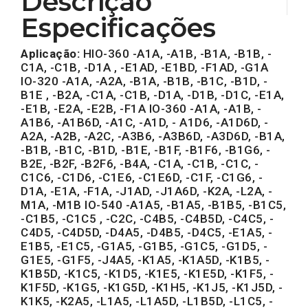
Descrição
Especificações
Aplicação:
HIO-360 -A1A, -A1B, -B1A, -B1B, -
C1A, -C1B, -D1A , -E1AD, -E1BD, -F1AD, -G1A
IO-320 -A1A, -A2A, -B1A, -B1B, -B1C, -B1D, -
B1E , -B2A, -C1A, -C1B, -D1A, -D1B, -D1C, -E1A,
-E1B, -E2A, -E2B, -F1A IO-360 -A1A, -A1B, -
A1B6, -A1B6D, -A1C, -A1D, - A1D6, -A1D6D, -
A2A, -A2B, -A2C, -A3B6, -A3B6D, -A3D6D, -B1A,
-B1B, -B1C, -B1D, -B1E, -B1F, -B1F6, -B1G6, -
B2E, -B2F, -B2F6, -B4A, -C1A, -C1B, -C1C, -
C1C6, -C1D6, -C1E6, -C1E6D, -C1F, -C1G6, -
D1A, -E1A, -F1A, -J1AD, -J1A6D, -K2A, -L2A, -
M1A, -M1B IO-540 -A1A5, -B1A5, -B1B5, -B1C5,
-C1B5, -C1C5 , -C2C, -C4B5, -C4B5D, -C4C5, -
C4D5, -C4D5D, -D4A5, -D4B5, -D4C5, -E1A5, -
E1B5, -E1C5, -G1A5, -G1B5, -G1C5, -G1D5, -
G1E5, -G1F5, -J4A5, -K1A5, -K1A5D, -K1B5, -
K1B5D, -K1C5, -K1D5, -K1E5, -K1E5D, -K1F5, -
K1F5D, -K1G5, -K1G5D, -K1H5, -K1J5, -K1J5D, -
K1K5, -K2A5, -L1A5, -L1A5D, -L1B5D, -L1C5, -