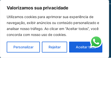
Valorizamos sua privacidade
Utilizamos cookies para aprimorar sua experiência de
MAPA DO SITE
navegação, exibir anúncios ou conteúdo personalizado e
Home
Sobre Nós
analisar nosso tráfego. Ao clicar em “Aceitar todos”, você
concorda com nosso uso de cookies.
Peças
Personalizar
Rejeitar
Aceitar tudo
Catálogo de Aplicações
Oficina de Mangueiras
Contato
REDES SOCIAIS
CERTIFICADO DE
HOMOLOGAÇÃO