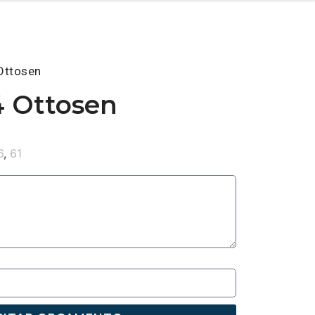
Ottosen
4 Ottosen
6
,
61