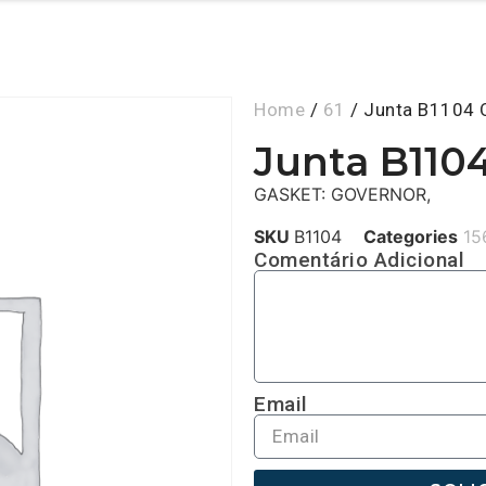
Home
/
61
/ Junta B1104 
Junta B110
GASKET: GOVERNOR,
SKU
B1104
Categories
15
Comentário Adicional
Email