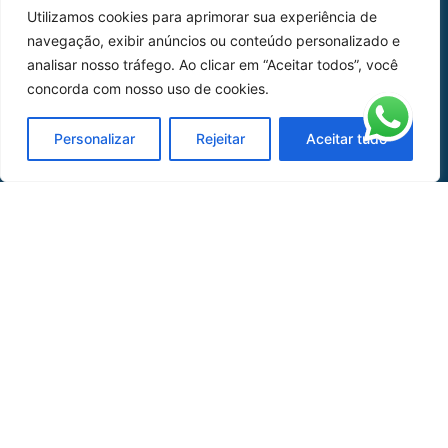
Utilizamos cookies para aprimorar sua experiência de
Peças
navegação, exibir anúncios ou conteúdo personalizado e
analisar nosso tráfego. Ao clicar em “Aceitar todos”, você
Catálogo de Aplicações
concorda com nosso uso de cookies.
Oficina de Mangueiras
Personalizar
Rejeitar
Aceitar tudo
Contato
REDES SOCIAIS
CERTIFICADO DE
HOMOLOGAÇÃO
© COPYRIGHT LGAERO 2024 | SITE:
AGÊNCIA
SACCHI DESIGN