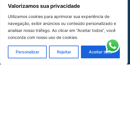
MAPA DO SITE
Valorizamos sua privacidade
Home
Sobre Nós
Utilizamos cookies para aprimorar sua experiência de
navegação, exibir anúncios ou conteúdo personalizado e
Peças
analisar nosso tráfego. Ao clicar em “Aceitar todos”, você
Catálogo de Aplicações
concorda com nosso uso de cookies.
Oficina de Mangueiras
Personalizar
Rejeitar
Aceitar tudo
Contato
REDES SOCIAIS
CERTIFICADO DE
HOMOLOGAÇÃO