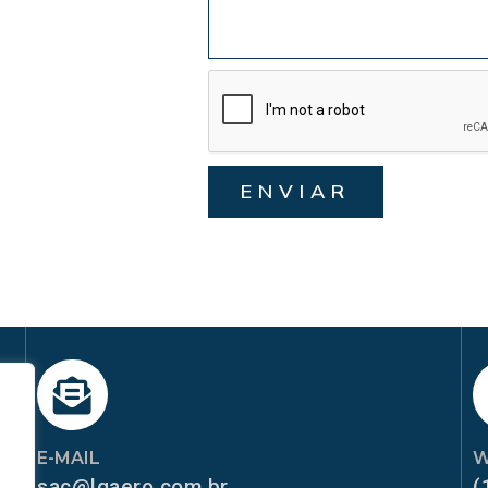
ENVIAR
E-MAIL
W
sac@lgaero.com.br
(