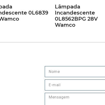
pada
Lâmpada
ndescente 0L6839
Incandescente
 Wamco
0L8562BPG 28V
Wamco