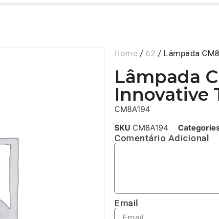
Home
/
62
/ Lâmpada CM8A
Lâmpada C
Innovative
CM8A194
SKU
CM8A194
Categorie
Comentário Adicional
Email