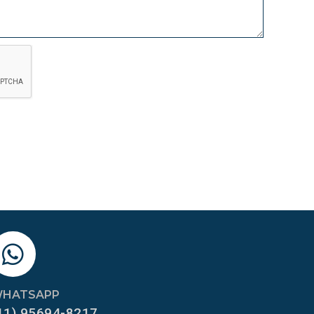
HATSAPP
11) 95694-8217