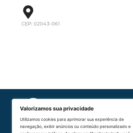
CEP: 02043-061
Valorizamos sua privacidade
Utilizamos cookies para aprimorar sua experiência de
HOMOLGAÇÃO
navegação, exibir anúncios ou conteúdo personalizado e
COM 2109-02/ANAC