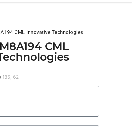
194 CML Innovative Technologies
M8A194 CML
 Technologies
s
185
,
62