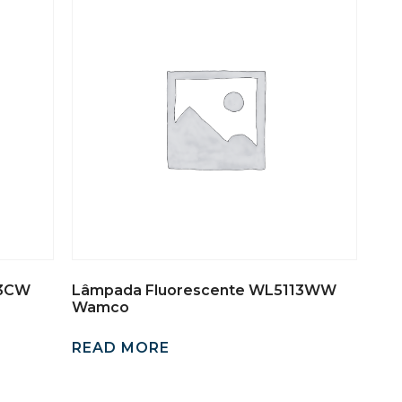
13CW
Lâmpada Fluorescente WL5113WW
Wamco
READ MORE