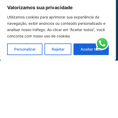
MAPA DO SITE
Valorizamos sua privacidade
Home
Sobre Nós
Utilizamos cookies para aprimorar sua experiência de
navegação, exibir anúncios ou conteúdo personalizado e
Peças
analisar nosso tráfego. Ao clicar em “Aceitar todos”, você
Catálogo de Aplicações
concorda com nosso uso de cookies.
Oficina de Mangueiras
Personalizar
Rejeitar
Aceitar tudo
Contato
REDES SOCIAIS
CERTIFICADO DE
HOMOLOGAÇÃO