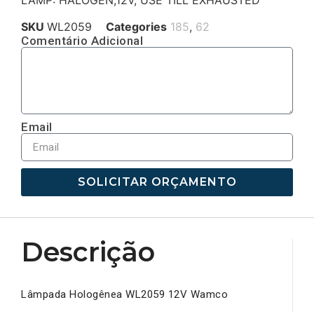
LAMP: HALOGEN,12V, USE TILL EXHAUSTED
SKU
WL2059
Categories
185
,
62
Comentário Adicional
Email
SOLICITAR ORÇAMENTO
Descrição
Lâmpada Hologênea WL2059 12V Wamco