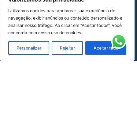
Home
Sobre Nós
Utilizamos cookies para aprimorar sua experiência de
navegação, exibir anúncios ou conteúdo personalizado e
Peças
analisar nosso tráfego. Ao clicar em “Aceitar todos”, você
Catálogo de Aplicações
concorda com nosso uso de cookies.
Oficina de Mangueiras
Personalizar
Rejeitar
Aceitar tudo
Contato
REDES SOCIAIS
CERTIFICADO DE
HOMOLOGAÇÃO
© COPYRIGHT LGAERO 2024 | SITE:
AGÊNCIA