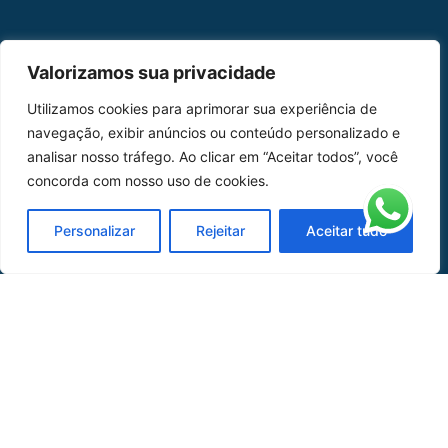
MAPA DO SITE
Valorizamos sua privacidade
Home
Sobre Nós
Utilizamos cookies para aprimorar sua experiência de
navegação, exibir anúncios ou conteúdo personalizado e
Peças
analisar nosso tráfego. Ao clicar em “Aceitar todos”, você
concorda com nosso uso de cookies.
Catálogo de Aplicações
Oficina de Mangueiras
Personalizar
Rejeitar
Aceitar tudo
Contato
REDES SOCIAIS
CERTIFICADO DE
HOMOLOGAÇÃO