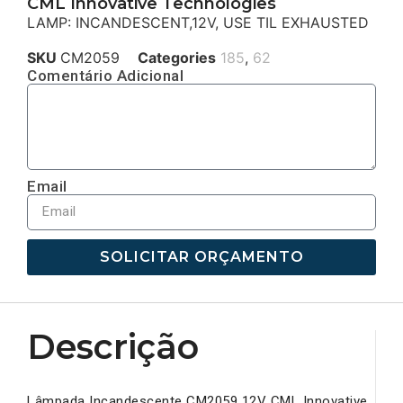
CML Innovative Technologies
LAMP: INCANDESCENT,12V, USE TIL EXHAUSTED
SKU
CM2059
Categories
185
,
62
Comentário Adicional
Email
SOLICITAR ORÇAMENTO
Descrição
Lâmpada Incandescente CM2059 12V CML Innovative