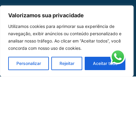
MAPA DO SITE
Valorizamos sua privacidade
Home
Sobre Nós
Utilizamos cookies para aprimorar sua experiência de
navegação, exibir anúncios ou conteúdo personalizado e
Peças
analisar nosso tráfego. Ao clicar em “Aceitar todos”, você
concorda com nosso uso de cookies.
Catálogo de Aplicações
Oficina de Mangueiras
Personalizar
Rejeitar
Aceitar tudo
Contato
REDES SOCIAIS
CERTIFICADO DE
HOMOLOGAÇÃO