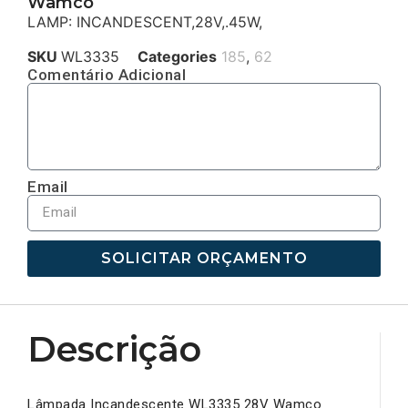
Wamco
LAMP: INCANDESCENT,28V,.45W,
SKU
WL3335
Categories
185
,
62
Comentário Adicional
Email
SOLICITAR ORÇAMENTO
Descrição
Lâmpada Incandescente WL3335 28V Wamco