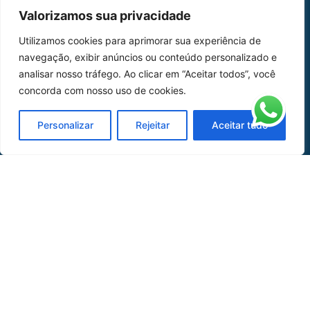
MAPA DO SITE
Valorizamos sua privacidade
Home
Sobre Nós
Utilizamos cookies para aprimorar sua experiência de
navegação, exibir anúncios ou conteúdo personalizado e
Peças
analisar nosso tráfego. Ao clicar em “Aceitar todos”, você
Catálogo de Aplicações
concorda com nosso uso de cookies.
Oficina de Mangueiras
Personalizar
Rejeitar
Aceitar tudo
Contato
REDES SOCIAIS
CERTIFICADO DE
HOMOLOGAÇÃO