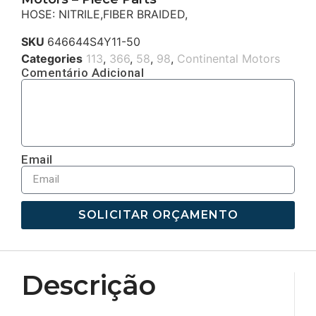
HOSE: NITRILE,FIBER BRAIDED,
SKU
646644S4Y11-50
Categories
113
,
366
,
58
,
98
,
Continental Motors
Comentário Adicional
Email
SOLICITAR ORÇAMENTO
Descrição