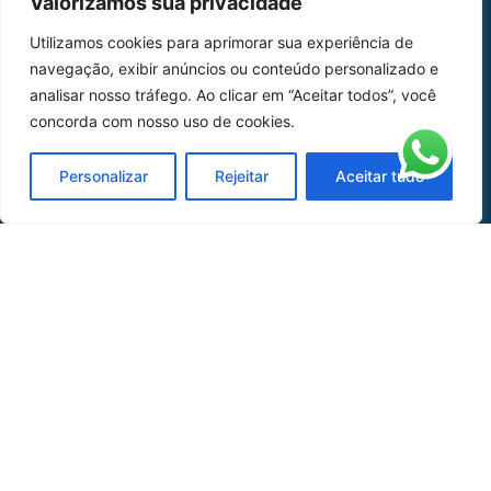
Valorizamos sua privacidade
Home
Sobre Nós
Utilizamos cookies para aprimorar sua experiência de
navegação, exibir anúncios ou conteúdo personalizado e
Peças
analisar nosso tráfego. Ao clicar em “Aceitar todos”, você
Catálogo de Aplicações
concorda com nosso uso de cookies.
Oficina de Mangueiras
Personalizar
Rejeitar
Aceitar tudo
Contato
REDES SOCIAIS
CERTIFICADO DE
HOMOLOGAÇÃO
© COPYRIGHT LGAERO 2024 | SITE:
AGÊNCIA