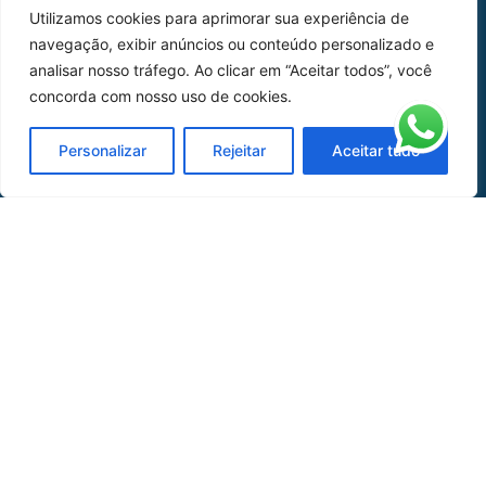
Utilizamos cookies para aprimorar sua experiência de
Peças
navegação, exibir anúncios ou conteúdo personalizado e
analisar nosso tráfego. Ao clicar em “Aceitar todos”, você
Catálogo de Aplicações
concorda com nosso uso de cookies.
Oficina de Mangueiras
Personalizar
Rejeitar
Aceitar tudo
Contato
REDES SOCIAIS
CERTIFICADO DE
HOMOLOGAÇÃO
© COPYRIGHT LGAERO 2024 | SITE:
AGÊNCIA
SACCHI DESIGN