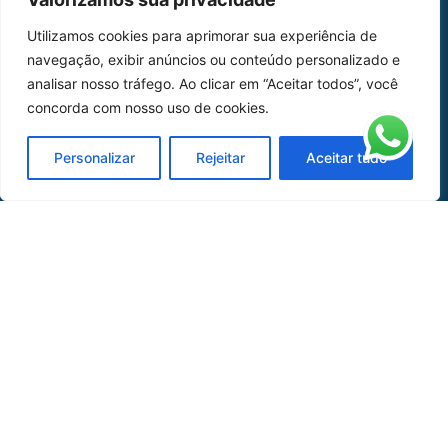
Home
Sobre Nós
Utilizamos cookies para aprimorar sua experiência de
navegação, exibir anúncios ou conteúdo personalizado e
Peças
analisar nosso tráfego. Ao clicar em “Aceitar todos”, você
Catálogo de Aplicações
concorda com nosso uso de cookies.
Oficina de Mangueiras
Personalizar
Rejeitar
Aceitar tudo
Contato
REDES SOCIAIS
CERTIFICADO DE
HOMOLOGAÇÃO
© COPYRIGHT LGAERO 2024 | SITE:
AGÊNCIA