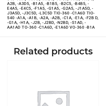
A2B, -A3D5, -B1A5, -B1B5, -B2C5, -B4B5, -
E4A5, -E4C5, -F1A5, -G1A5, -G2A5, -J1A5D, -
J3A5D, -J3C5D, -L3C5D TIO-360 -C1A6D TIO-
540 -A1A, -A1B, -A2A, -A2B, -C1A, -E1A, -F2B D,
-G1A, -H1A, -J2B, -J2BD, -N2BD, -S1AD, -
AA1AD TO-360 -C1A6D, -E1A6D VO-360 -B1A
Related products