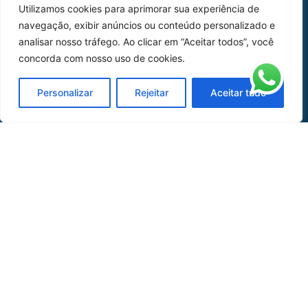
Utilizamos cookies para aprimorar sua experiência de
Home
Sobre Nós
navegação, exibir anúncios ou conteúdo personalizado e
analisar nosso tráfego. Ao clicar em “Aceitar todos”, você
Peças
concorda com nosso uso de cookies.
Catálogo de Aplicações
Personalizar
Rejeitar
Aceitar tudo
Oficina de Mangueiras
Contato
REDES SOCIAIS
CERTIFICADO DE
HOMOLOGAÇÃO