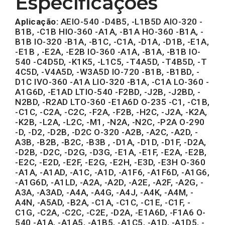
Especificações
Aplicação:
AEIO-540 -D4B5, -L1B5D AIO-320 -
B1B, -C1B HIO-360 -A1A, -B1A HO-360 -B1A, -
B1B IO-320 -B1A, -B1C, -C1A, -D1A, -D1B, -E1A,
-E1B , -E2A, -E2B IO-360 -A1A, -B1A, -B1B IO-
540 -C4D5D, -K1K5, -L1C5, -T4A5D, -T4B5D, -T
4C5D, -V4A5D, -W3A5D IO-720 -B1B, -B1BD, -
D1C IVO-360 -A1A LIO-320 -B1A, -C1A LO-360 -
A1G6D, -E1AD LTIO-540 -F2BD, -J2B, -J2BD, -
N2BD, -R2AD LTO-360 -E1A6D O-235 -C1, -C1B,
-C1C, -C2A, -C2C, -F2A, -F2B, -H2C, -J2A, -K2A,
-K2B, -L2A, -L2C, -M1, -N2A, -N2C, -P2A O-290
-D, -D2, -D2B, -D2C O-320 -A2B, -A2C, -A2D, -
A3B, -B2B, -B2C, -B3B , -D1A, -D1D, -D1F, -D2A,
-D2B, -D2C, -D2G, -D3G, -E1A, -E1F, -E2A, -E2B,
-E2C, -E2D, -E2F, -E2G, -E2H, -E3D, -E3H O-360
-A1A, -A1AD, -A1C, -A1D, -A1F6, -A1F6D, -A1G6,
-A1G6D, -A1LD, -A2A, -A2D, -A2E, -A2F, -A2G, -
A3A, -A3AD, -A4A, -A4G, -A4J, -A4K, -A4M, -
A4N, -A5AD, -B2A, -C1A, -C1C, -C1E, -C1F, -
C1G, -C2A, -C2C, -C2E, -D2A, -E1A6D, -F1A6 O-
540 -A1A, -A1A5, -A1B5, -A1C5, -A1D, -A1D5, -