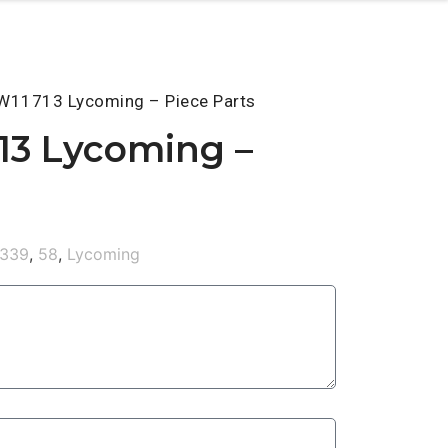
W11713 Lycoming – Piece Parts
13 Lycoming –
339
,
58
,
Lycoming