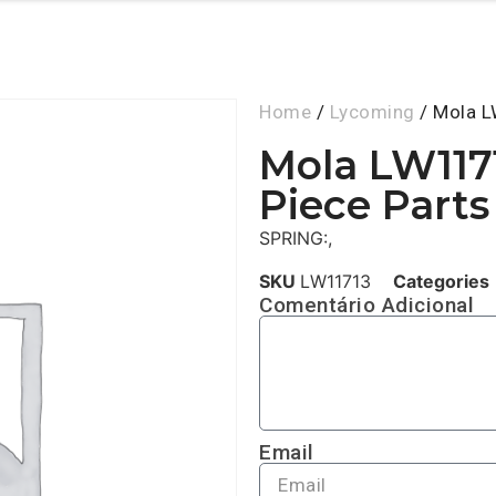
Home
/
Lycoming
/ Mola L
Mola LW117
Piece Parts
SPRING:,
SKU
LW11713
Categories
Comentário Adicional
Email