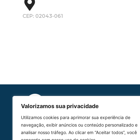
CEP: 02043-061
Valorizamos sua privacidade
Utilizamos cookies para aprimorar sua experiência de
HOMOLGAÇÃO
navegação, exibir anúncios ou conteúdo personalizado e
COM 2109-02/ANAC
analisar nosso tráfego. Ao clicar em “Aceitar todos”, você
concorda com nosso uso de cookies.