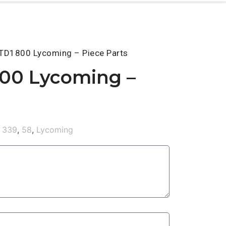
TD1800 Lycoming – Piece Parts
00 Lycoming –
339
,
58
,
Lycoming