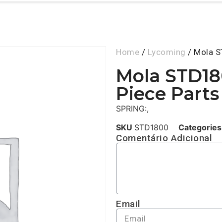
Home
/
Lycoming
/ Mola S
Mola STD18
Piece Parts
SPRING:,
SKU
STD1800
Categories
Comentário Adicional
Email