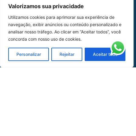
MAPA DO SITE
Valorizamos sua privacidade
Home
Sobre Nós
Utilizamos cookies para aprimorar sua experiência de
navegação, exibir anúncios ou conteúdo personalizado e
Peças
analisar nosso tráfego. Ao clicar em “Aceitar todos”, você
Catálogo de Aplicações
concorda com nosso uso de cookies.
Oficina de Mangueiras
Personalizar
Rejeitar
Aceitar tudo
Contato
REDES SOCIAIS
CERTIFICADO DE
HOMOLOGAÇÃO