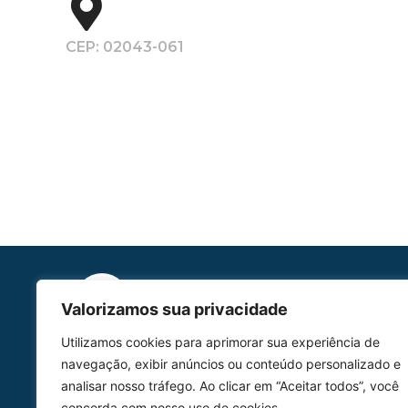
CEP: 02043-061
Valorizamos sua privacidade
Utilizamos cookies para aprimorar sua experiência de
HOMOLGAÇÃO
navegação, exibir anúncios ou conteúdo personalizado e
COM 2109-02/ANAC
analisar nosso tráfego. Ao clicar em “Aceitar todos”, você
concorda com nosso uso de cookies.