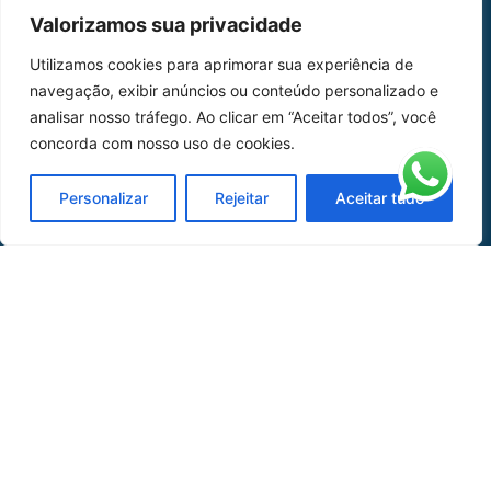
MAPA DO SITE
Valorizamos sua privacidade
Home
Sobre Nós
Utilizamos cookies para aprimorar sua experiência de
navegação, exibir anúncios ou conteúdo personalizado e
Peças
analisar nosso tráfego. Ao clicar em “Aceitar todos”, você
Catálogo de Aplicações
concorda com nosso uso de cookies.
Oficina de Mangueiras
Personalizar
Rejeitar
Aceitar tudo
Contato
REDES SOCIAIS
CERTIFICADO DE
HOMOLOGAÇÃO