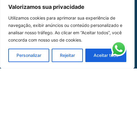
MAPA DO SITE
Valorizamos sua privacidade
Home
Sobre Nós
Utilizamos cookies para aprimorar sua experiência de
navegação, exibir anúncios ou conteúdo personalizado e
Peças
analisar nosso tráfego. Ao clicar em “Aceitar todos”, você
Catálogo de Aplicações
concorda com nosso uso de cookies.
Oficina de Mangueiras
Personalizar
Rejeitar
Aceitar tudo
Contato
REDES SOCIAIS
CERTIFICADO DE
HOMOLOGAÇÃO