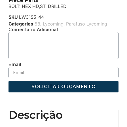
Piece Parts
BOLT: HEX HD,ST, DRILLED
SKU
LW31S5-44
Categories
58
,
Lycoming
,
Parafuso Lycoming
Comentário Adicional
Email
SOLICITAR ORÇAMENTO
Descrição