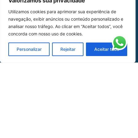
Valorizamos sua privacidade
Home
Sobre Nós
Utilizamos cookies para aprimorar sua experiência de
navegação, exibir anúncios ou conteúdo personalizado e
Peças
analisar nosso tráfego. Ao clicar em “Aceitar todos”, você
Catálogo de Aplicações
concorda com nosso uso de cookies.
Oficina de Mangueiras
Personalizar
Rejeitar
Aceitar tudo
Contato
REDES SOCIAIS
CERTIFICADO DE
HOMOLOGAÇÃO
© COPYRIGHT LGAERO 2024 | SITE:
AGÊNCIA