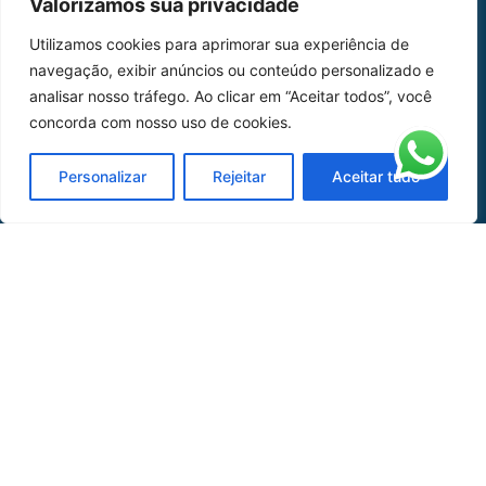
Valorizamos sua privacidade
Home
Sobre Nós
Utilizamos cookies para aprimorar sua experiência de
navegação, exibir anúncios ou conteúdo personalizado e
Peças
analisar nosso tráfego. Ao clicar em “Aceitar todos”, você
Catálogo de Aplicações
concorda com nosso uso de cookies.
Oficina de Mangueiras
Personalizar
Rejeitar
Aceitar tudo
Contato
REDES SOCIAIS
CERTIFICADO DE
HOMOLOGAÇÃO
© COPYRIGHT LGAERO 2024 | SITE:
AGÊNCIA