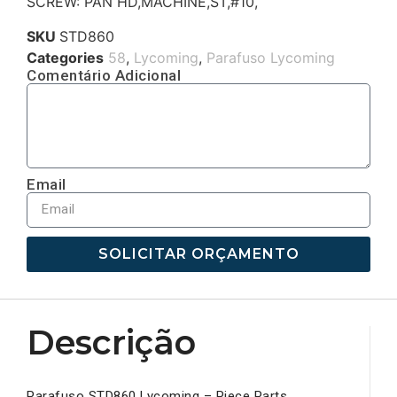
SCREW: PAN HD,MACHINE,ST,#10,
SKU
STD860
Categories
58
,
Lycoming
,
Parafuso Lycoming
Comentário Adicional
Email
SOLICITAR ORÇAMENTO
Descrição
Parafuso STD860 Lycoming – Piece Parts