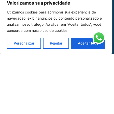
Valorizamos sua privacidade
Home
Sobre Nós
Utilizamos cookies para aprimorar sua experiência de
navegação, exibir anúncios ou conteúdo personalizado e
Peças
analisar nosso tráfego. Ao clicar em “Aceitar todos”, você
Catálogo de Aplicações
concorda com nosso uso de cookies.
Oficina de Mangueiras
Personalizar
Rejeitar
Aceitar tudo
Contato
REDES SOCIAIS
CERTIFICADO DE
HOMOLOGAÇÃO