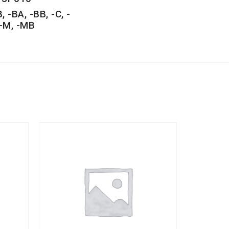
, -BA, -BB, -C, -
, -M, -MB