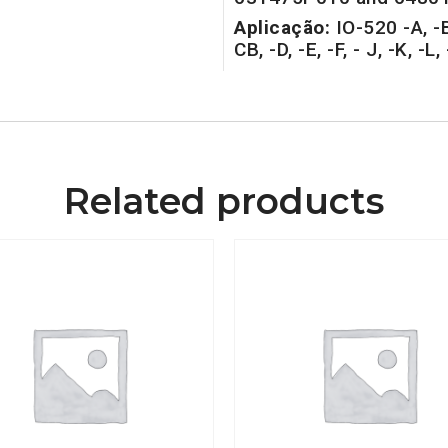
Aplicação:
IO-520 -A, -B
CB, -D, -E, -F, - J, -K, -L
Related products