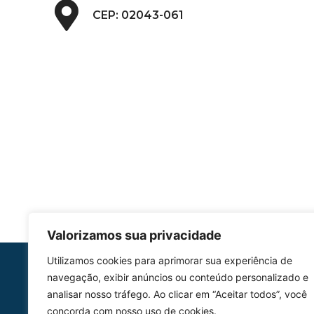
CEP: 02043-061
Valorizamos sua privacidade
Utilizamos cookies para aprimorar sua experiência de
HOMOLGAÇÃO
navegação, exibir anúncios ou conteúdo personalizado e
COM 2109-02/ANAC
analisar nosso tráfego. Ao clicar em “Aceitar todos”, você
concorda com nosso uso de cookies.