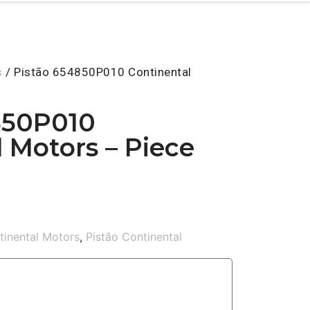
s
/ Pistão 654850P010 Continental
850P010
 Motors – Piece
tinental Motors
,
Pistão Continental