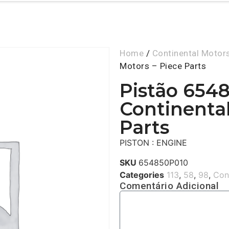
Home
/
Continental Motor
Motors – Piece Parts
Pistão 654
Continental
Parts
PISTON : ENGINE
SKU
654850P010
Categories
113
,
58
,
98
,
Con
Comentário Adicional