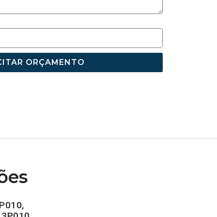
CITAR ORÇAMENTO
ões
P010,
13P010