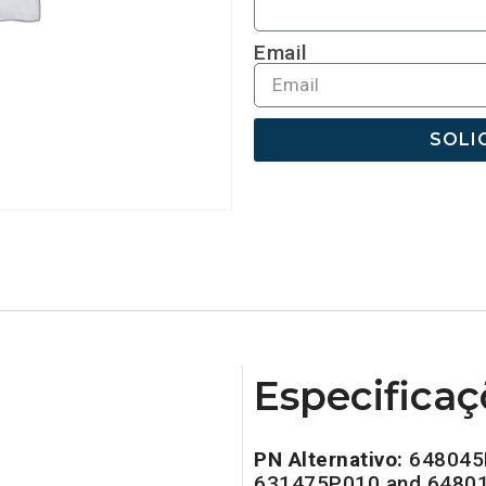
Email
SOLI
Especificaç
PN Alternativo:
648045
631475P010 and 6480