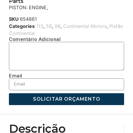
Parts
PISTON: ENGINE,
SKU
654861
Categories
113
,
58
,
98
,
Continental Motors
,
Pistão
Continental
Comentário Adicional
Email
SOLICITAR ORÇAMENTO
Descrição