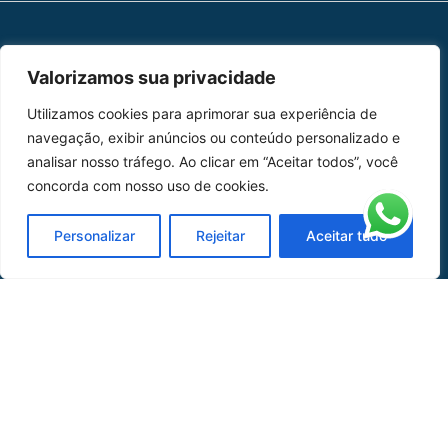
MAPA DO SITE
Valorizamos sua privacidade
Home
Sobre Nós
Utilizamos cookies para aprimorar sua experiência de
navegação, exibir anúncios ou conteúdo personalizado e
Peças
analisar nosso tráfego. Ao clicar em “Aceitar todos”, você
concorda com nosso uso de cookies.
Catálogo de Aplicações
Oficina de Mangueiras
Personalizar
Rejeitar
Aceitar tudo
Contato
REDES SOCIAIS
CERTIFICADO DE
HOMOLOGAÇÃO