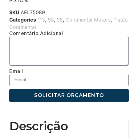
PISTON:,
SKU
AEL75089
Categories
113
,
58
,
98
,
Continental Motors
,
Pistão
Continental
Comentário Adicional
Email
SOLICITAR ORÇAMENTO
Descrição