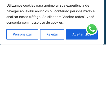
Home
Sobre Nós
Utilizamos cookies para aprimorar sua experiência de
Peças
navegação, exibir anúncios ou conteúdo personalizado e
analisar nosso tráfego. Ao clicar em “Aceitar todos”, você
Catálogo de Aplicações
concorda com nosso uso de cookies.
Oficina de Mangueiras
Personalizar
Rejeitar
Aceitar tudo
Contato
REDES SOCIAIS
CERTIFICADO DE
HOMOLOGAÇÃO
© COPYRIGHT LGAERO 2024 | SITE:
AGÊNCIA