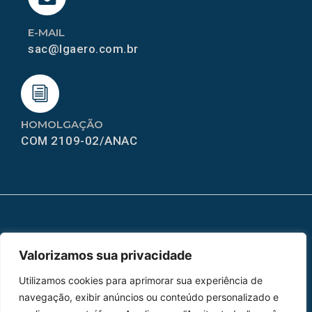
E-MAIL
sac@lgaero.com.br
HOMOLGAÇÃO
COM 2109-02/ANAC
MAPA DO SITE
Valorizamos sua privacidade
Home
Sobre Nós
Utilizamos cookies para aprimorar sua experiência de
Peças
navegação, exibir anúncios ou conteúdo personalizado e