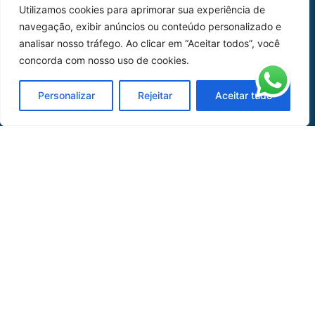
Utilizamos cookies para aprimorar sua experiência de
Peças
navegação, exibir anúncios ou conteúdo personalizado e
analisar nosso tráfego. Ao clicar em “Aceitar todos”, você
Catálogo de Aplicações
concorda com nosso uso de cookies.
Oficina de Mangueiras
Personalizar
Rejeitar
Aceitar tudo
Contato
REDES SOCIAIS
CERTIFICADO DE
HOMOLOGAÇÃO
© COPYRIGHT LGAERO 2024 | SITE:
AGÊNCIA
SACCHI DESIGN