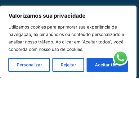
MAPA DO SITE
Valorizamos sua privacidade
Home
Sobre Nós
Utilizamos cookies para aprimorar sua experiência de
navegação, exibir anúncios ou conteúdo personalizado e
Peças
analisar nosso tráfego. Ao clicar em “Aceitar todos”, você
concorda com nosso uso de cookies.
Catálogo de Aplicações
Oficina de Mangueiras
Personalizar
Rejeitar
Aceitar tudo
Contato
REDES SOCIAIS
CERTIFICADO DE
HOMOLOGAÇÃO