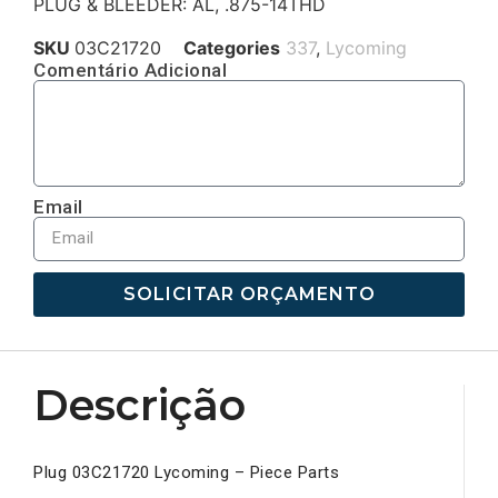
PLUG & BLEEDER: AL, .875-14THD
SKU
03C21720
Categories
337
,
Lycoming
Comentário Adicional
Email
SOLICITAR ORÇAMENTO
Descrição
Plug 03C21720 Lycoming – Piece Parts