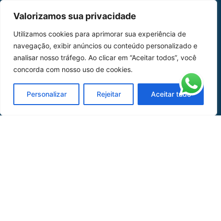
MAPA DO SITE
Valorizamos sua privacidade
Home
Sobre Nós
Utilizamos cookies para aprimorar sua experiência de
navegação, exibir anúncios ou conteúdo personalizado e
Peças
analisar nosso tráfego. Ao clicar em “Aceitar todos”, você
concorda com nosso uso de cookies.
Catálogo de Aplicações
Oficina de Mangueiras
Personalizar
Rejeitar
Aceitar tudo
Contato
REDES SOCIAIS
CERTIFICADO DE
HOMOLOGAÇÃO